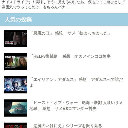
ナイストライです！美味しそうに見えるのになあ。僕もごっこ遊びとして
雰囲気でやってるので、もちろんバナ ...
人気の投稿
「悪魔の口」 感想 サメ「挟まっちまった」
「HELP/復讐島」 感想 オカメインコは無事
「エイリアン：アダムス」 感想 アダムスって誰だ
よ
「ビースト・オブ・ウォー 絶海・殺戮 人喰いサメ
地獄」 感想 サメVSコマンダー哲夫
「悪魔のいけにえ」シリーズを振り返る