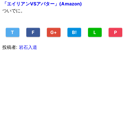
「エイリアンVSアバター」(Amazon)
ついでに。
T
F
G+
B!
L
P
投稿者:
岩石入道