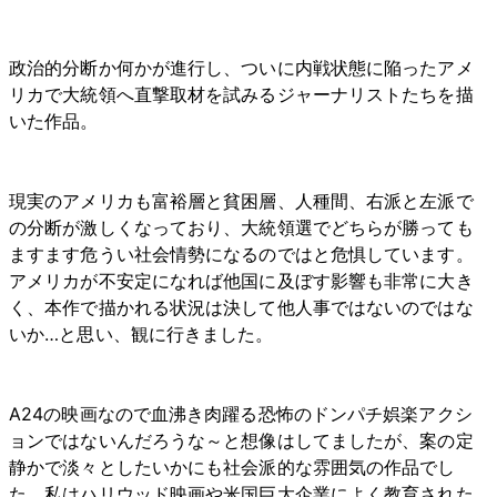
政治的分断か何かが進行し、ついに内戦状態に陥ったアメ
リカで大統領へ直撃取材を試みるジャーナリストたちを描
いた作品。
現実のアメリカも富裕層と貧困層、人種間、右派と左派で
の分断が激しくなっており、大統領選でどちらが勝っても
ますます危うい社会情勢になるのではと危惧しています。
アメリカが不安定になれば他国に及ぼす影響も非常に大き
く、本作で描かれる状況は決して他人事ではないのではな
いか…と思い、観に行きました。
A24の映画なので血沸き肉躍る恐怖のドンパチ娯楽アクシ
ョンではないんだろうな～と想像はしてましたが、案の定
静かで淡々としたいかにも社会派的な雰囲気の作品でし
た。私はハリウッド映画や米国巨大企業によく教育された