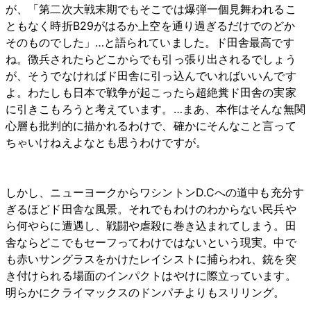
が、「第二次大戦末期でもそこでは爆弾一個見舞われるこ
ともなく時折B29がはるか上空を通り過ぎるだけでのどか
そのものでした」…と語られていました。ド田舎最高です
ね。徴兵されたらどこからでも引っ張り出されるでしょう
が、そうでなければド田舎に引っ込んでいればいいんです
よ。わたしも日本で戦争が起こったら超絶糞ド田舎の実家
に引きこもろうと考えています。…まあ、本作はそんな無関
心層も批判的に描かれるわけで、確かにそんなこと言って
ちゃいけねえよなとも思うわけですが。
しかし、ニューヨークからワシントンD.Cへの道中も充分す
ぎるほどド田舎な風景。それでもわけのわからない民兵や
ら何やらに遭遇し、戦闘や虐殺に巻き込まれてしまう。田
舎ならどこでもセーフってわけではないという現実。中で
も赤いサングラスをかけたレイシストに捕らわれ、銃を突
き付けられる場面のインパクトはやけに際立っています。
明らかにクライマックスのドンパチよりもスリリング。