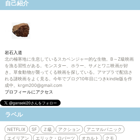
自己紹介
岩石入道
北の極寒地に生息しているスカベンジャー的な生物。B～Z級映画
を漁る習性がある。モンスター、ホラー、サメとワニ映画が好
き。草食動物が襲ってくる映画を探している。アマプラで配信さ
れる謎映画をよく見る。今年でブログ10年目につきkindle版を作
成中。krgm200@gmail.com
プロフィールにアクセス
ラベル
NETFLIX
SF
Ｚ級
アクション
アニマルパニック
エイリアン
エリック・ロバーツ
オカルト
クモ