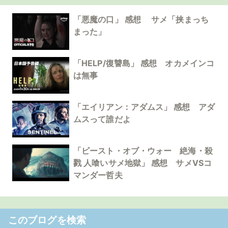
「悪魔の口」 感想 サメ「挟まっち
まった」
「HELP/復讐島」 感想 オカメインコ
は無事
「エイリアン：アダムス」 感想 アダ
ムスって誰だよ
「ビースト・オブ・ウォー 絶海・殺
戮 人喰いサメ地獄」 感想 サメVSコ
マンダー哲夫
このブログを検索