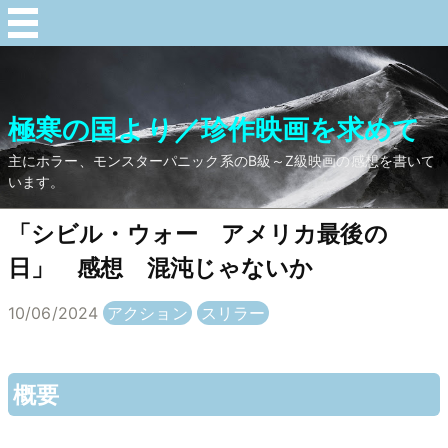
極寒の国より／珍作映画を求めて
主にホラー、モンスターパニック系のB級～Z級映画の感想を書いて
います。
「シビル・ウォー アメリカ最後の
日」 感想 混沌じゃないか
10/06/2024
アクション
スリラー
概要