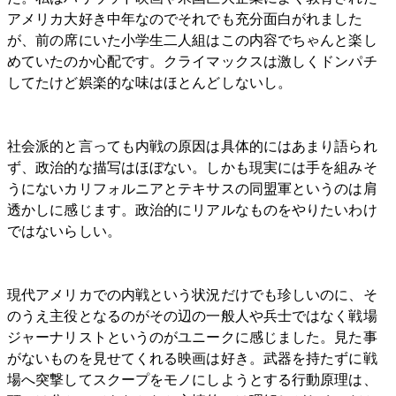
アメリカ大好き中年なのでそれでも充分面白がれました
が、前の席にいた小学生二人組はこの内容でちゃんと楽し
めていたのか心配です。クライマックスは激しくドンパチ
してたけど娯楽的な味はほとんどしないし。
社会派的と言っても内戦の原因は具体的にはあまり語られ
ず、政治的な描写はほぼない。しかも現実には手を組みそ
うにないカリフォルニアとテキサスの同盟軍というのは肩
透かしに感じます。政治的にリアルなものをやりたいわけ
ではないらしい。
現代アメリカでの内戦という状況だけでも珍しいのに、そ
のうえ主役となるのがその辺の一般人や兵士ではなく戦場
ジャーナリストというのがユニークに感じました。見た事
がないものを見せてくれる映画は好き。武器を持たずに戦
場へ突撃してスクープをモノにしようとする行動原理は、