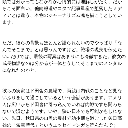
頭では分かってもなかなか心情的には理解しがたく、だか
らこそ面白い。偏向報道やコタツ記事量産で堕落したメデ
ィアとは違う、本物のジャーナリズム魂を描こうとしてい
ます。
ただ、彼らの背景もほとんど語られないのでやっぱり「な
んでそこまで」とは思うんですけど。戦場の現実を伝えた
い…だけでは、最後の写真はあまりにも冷徹すぎた。彼女の
成長物語なのは分かるが一体どうしてそこまでのメンタル
になれたのかと。
彼らの実家はド田舎の農場で、両親は内戦のことなど見な
いふりをして過ごしているという会話があります。アメリ
カは広いからド田舎に引っ込んでいれば内戦ですら関わら
ないで済むようです。いや、狭い日本でも可能かもしれな
い。先日、秋田県の山奥の農村で幼少期を過ごした矢口高
雄の「蛍雪時代」というエッセイマンガを読んだんです