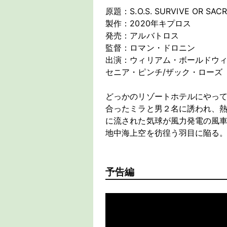
原題：S.O.S. SURVIVE OR SACR
製作：2020年キプロス
発売：アルバトロス
監督：ロマン・ドロニン
出演：ウィリアム・ボールドウィ
セニア・ピンチ/ザック・ローズ
どっかのリゾートホテルにやっ
合ったミラと男２名に誘われ、
に流された気球が風力発電の風車
地中海上空を彷徨う羽目に陥る
予告編