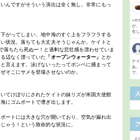
しいんですがそういう演出は全く無し。非常にもっ
>や
が
生し 
は下がってしまい、地中海のすぐ上をフラフラする
ない状況。落ちても大丈夫そうじゃんか。ケイトと
で落ちたら死ぬー！と過剰な悲壮感を漂わせていま
寄る辺なく漂っていた
「オープンウォーター」
とか
ナ
たと言えます。泳げないったってボンベに捕まって
あ
なぜそこにサメを登場させないのか。
で、
置いてけぼりにされたケイトの妹リズが米国大使館
中海にゴムボートで漕ぎ出します。
ムボートには大きな穴が開いており、空気が漏れ出
んじゃう！という致命的な状況に。
？
8