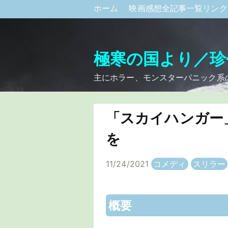
ホーム
映画感想全記事一覧リン
極寒の国より／珍
主にホラー、モンスターパニック系
「スカイハンガー
を
11/24/2021
コメディ
スリラー
概要