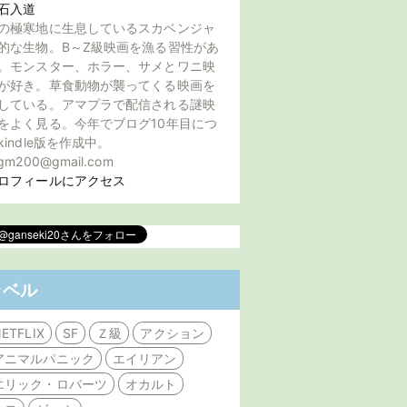
石入道
の極寒地に生息しているスカベンジャ
的な生物。B～Z級映画を漁る習性があ
。モンスター、ホラー、サメとワニ映
が好き。草食動物が襲ってくる映画を
している。アマプラで配信される謎映
をよく見る。今年でブログ10年目につ
kindle版を作成中。
gm200@gmail.com
ロフィールにアクセス
ラベル
ETFLIX
SF
Ｚ級
アクション
アニマルパニック
エイリアン
エリック・ロバーツ
オカルト