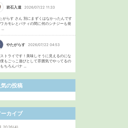
岩石入道
2026/07/22 11:33
たがらす さん 別にまずくはなかったんです
、ワカモレとパティの間に何のシナジーも発
...
やたがらす
2026/07/22 04:53
イストライです！美味しそうに見えるのにな
。僕もごっこ遊びとして雰囲気でやってるの
もちろんバナ ...
人気の投稿
アーカイブ
月 2026
4