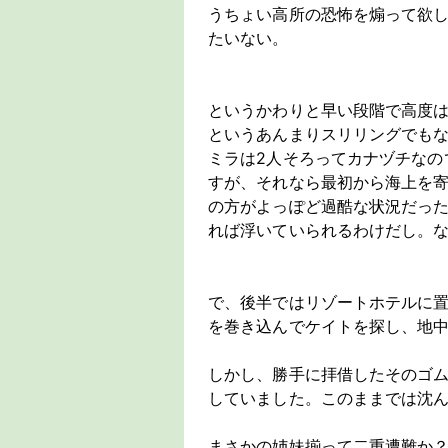
うちょい高所の恐怖を煽って欲
たいない。
というかわりと早い段階で高度
というあんまりスリリングでも
ミラは2人そろってカナヅチなの
すが、それなら最初から海上を
の方がよっぽど過酷な状況だっ
れば浮いていられるわけだし。
で、後半ではリゾートホテルに
を巻き込んでケイトを探し、地
しかし、勝手に拝借したそのゴ
していました。このままでは沈
まさかの姉妹揃って二重遭難か