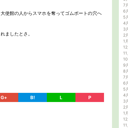
7
6
、大使館の人からスマホを奪ってゴムボートの穴へ
5
4
3
戻れましたとさ。
2
1
12
11
1
9
8
7
6
5
4
G+
B!
L
P
3
2
1
12
11