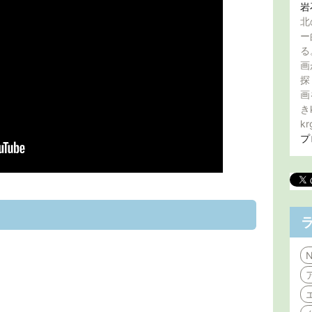
岩
北
ー
る
画
探
画
き
kr
プ
N