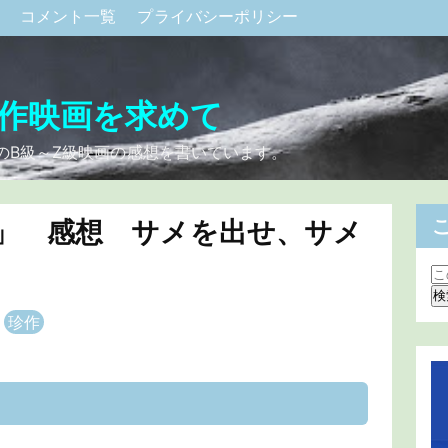
ク
コメント一覧
プライバシーポリシー
作映画を求めて
のB級～Z級映画の感想を書いています。
」 感想 サメを出せ、サメ
珍作