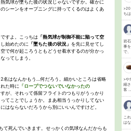
も熱気球が墜ちた後の状況じゃないですか。確かに
時のシーンをオープニングに持ってくるのはよくあ
>2
ちは
いですよ。こっちは
「熱気球が制御不能に陥って空
岩石
賞し始めたのに
「墜ちた後の状況」
を先に見せてし
事を
あ空で何が起ころうともどうせ着水するのが分かっ
で、
くなってしまう。
2名はなんかもう…何だろう。細かいところは省略
>や
縮さ
された時に
「ロープでつないでいなかったの
客 ..
ですが、それって係留フライトのつもりがうっかり
たってことでしょうか。まあ相当うっかりしてない
ンにはならないだろうから別にいいんですけど。
こ
は
ちて死んでいきます。せっかくの気球なんだからも