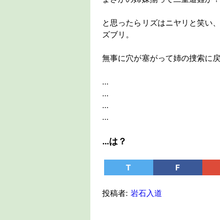
と思ったらリズはニヤリと笑い
ズブリ。
無事に穴が塞がって姉の捜索に
…
…
…
…
…は？
T
F
投稿者:
岩石入道