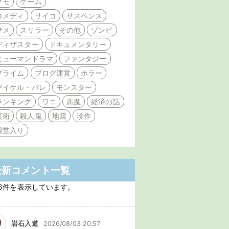
クモ
ゲーム
コメディ
サイコ
サスペンス
サメ
スリラー
その他
ゾンビ
ディザスター
ドキュメンタリー
ヒューマンドラマ
ファンタジー
プライム
ブログ運営
ホラー
マイケル・パレ
モンスター
ランキング
ワニ
悪魔
経済の話
芸術
殺人鬼
地震
珍作
殿堂入り
最新コメント一覧
6件を表示しています。
岩石入道
2026/08/03 20:57