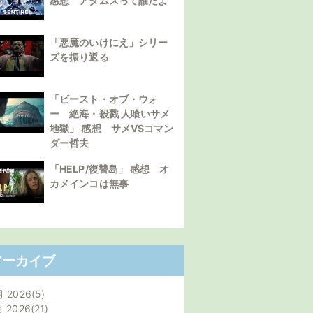
感想 アダムスって誰だよ
「悪魔のいけにえ」シリー
ズを振り返る
「ビースト・オブ・ウォ
ー 絶海・殺戮 人喰いサメ
地獄」 感想 サメVSコマン
ダー哲夫
「HELP/復讐島」 感想 オ
カメインコは無事
アーカイブ
月 2026
5
月 2026
21