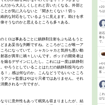
るんだから大人しくしとれと言いたくなる。外部と
>2
うことが気に入らないと「聞きたくない！切っ
ちは
短絡的な対応をしているように見えます。助けを求
な偉そうなのかと思えるところも多々ある。
岩石
事を
Iのミロは事あるごとに鎮静剤注射をぶち込もうと
で、
けどまあ妥当な判断ですね。ところがここが唯一ア
どころになっていて、シャカシャカと気持ち悪い動
注射器が異常に禍々しいんです。ポッドの開発者は
感を煽るデザインにしたし。これには一度は鎮静剤
>や
抗。やろうとしていることはただの鎮静剤投与なの
縮さ
客 ..
れる！」感は何なのか。こんなどうでもいいところ
まうアジャ監督はやはり只者ではありません。それ
に消費される一方ですが。
こ
は
れなりに意外性もあって眠気も収まりましたが、結