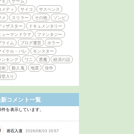
クモ
ゲーム
コメディ
サイコ
サスペンス
サメ
スリラー
その他
ゾンビ
ディザスター
ドキュメンタリー
ヒューマンドラマ
ファンタジー
プライム
ブログ運営
ホラー
マイケル・パレ
モンスター
ランキング
ワニ
悪魔
経済の話
芸術
殺人鬼
地震
珍作
殿堂入り
最新コメント一覧
6件を表示しています。
岩石入道
2026/08/03 20:57