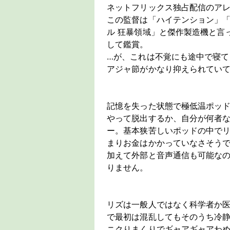
ネットフリックス独占配信のア
この監督は「ハイテンション」「
ル 狂暴領域」と傑作製造機と言
して鑑賞。
…が、これは不覚にも途中で寝て
アジャ節がかなり抑えられてい
記憶を失った状態で極低温ポッ
やって脱出するか、自分が何者
ー。基本狭苦しいポッドの中で
まりお金はかかっていなさそうで
加えて外部と音声通信も可能な
りません。
リズは一般人ではなく科学者か
で最初は混乱してもそのうち冷
ニクりまくりでギャアギャアわ