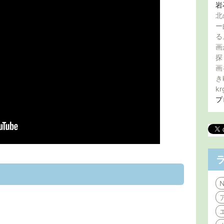
岩
北
ー
る
画
探
画
き
kr
プ
N