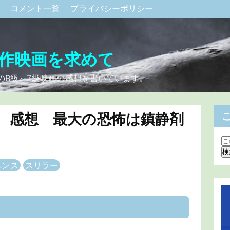
ク
コメント一覧
プライバシーポリシー
作映画を求めて
のB級～Z級映画の感想を書いています。
 感想 最大の恐怖は鎮静剤
ペンス
スリラー