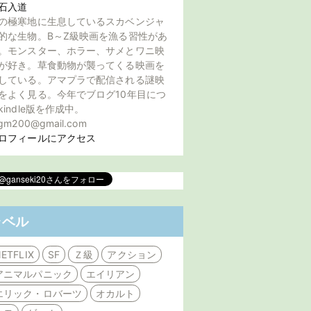
石入道
の極寒地に生息しているスカベンジャ
的な生物。B～Z級映画を漁る習性があ
。モンスター、ホラー、サメとワニ映
が好き。草食動物が襲ってくる映画を
している。アマプラで配信される謎映
をよく見る。今年でブログ10年目につ
kindle版を作成中。
gm200@gmail.com
ロフィールにアクセス
ラベル
ETFLIX
SF
Ｚ級
アクション
アニマルパニック
エイリアン
エリック・ロバーツ
オカルト