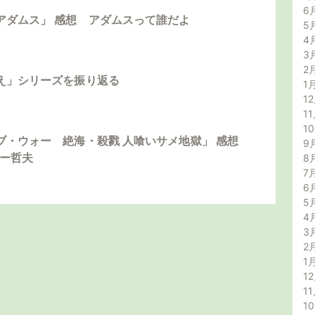
6
アダムス」 感想 アダムスって誰だよ
5
4
3
2
え」シリーズを振り返る
1
12
11
1
ブ・ウォー 絶海・殺戮 人喰いサメ地獄」 感想
9
ダー哲夫
8
7
6
5
4
3
2
1
12
11
1