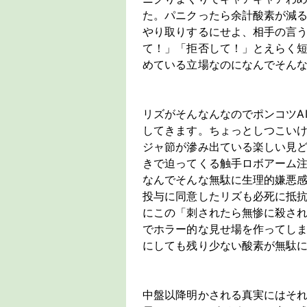
た。パニクったら余計酸素が減
やり取りするにせよ、相手の言
て！」「拒否して！」とえらく
めている立場なのになんでそん
リズがそんなんなのでポンコツA
してきます。ちょっとしつこい
ジャ節が滲み出ている楽しい見
きで迫ってくる触手ロボアーム
なんでそんな無駄に生理的嫌悪
投与に同意したリズも必死に抵
にこの「刺されたら無惨に殺さ
でホラー的な見せ場を作ってし
にしても残り少ない酸素が無駄
中盤以降明かされる真実にはそ