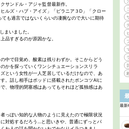
レクサンドル・アジャ監督最新作。
ヒルズ・ハブ・アイズ」「ピラニア３D」「クロー
っても過言ではないくらいの凄腕なので大いに期待
しまいました。
て上品すぎるのが原因かな。
ドの中で目覚め、酸素は残りわずか。そこからどう
なのかを探っていくワンシチュエーションスリラ
リズという女性が一人芝居しているだけなので、あ
す。話し相手はポッドに搭載されたポンコツAIに
ので、物理的閉塞感はあってもそれほど孤独感はあ
最新
医者っぽい知的な人物のように見えたので極限状況
静に対処するだろう…と思いきや、普通にずっとパ
めくわ人の話を聞かないわでかなりイラつきまし