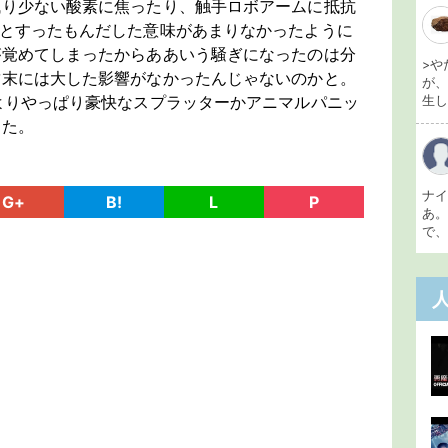
残り少ない酸素に焦ったり、触手ロボアームに抵抗
…とすったもんだした意味があまりなかったように
が覚めてしまったからああいう騒ぎになったのは分
>や
結末には大した影響がなかったんじゃないのかと。
が
よりやっぱり豪快なスプラッターかアニマルパニッ
生し 
した。
ナ
G+
B!
L
P
あ
で、