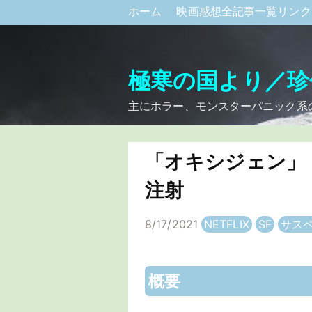
ホーム
映画感想全記事一覧リン
極寒の国より／珍
主にホラー、モンスターパニック系
「オキシジェン」
注射
8/17/2021
NETFLIX
SF
サス
概要