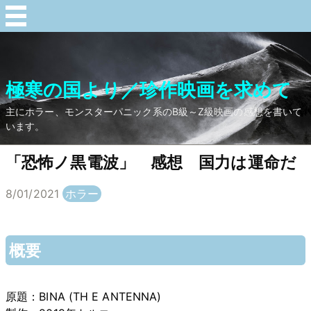
極寒の国より／珍作映画を求めて
主にホラー、モンスターパニック系のB級～Z級映画の感想を書いて
います。
「恐怖ノ黒電波」 感想 国力は運命だ
8/01/2021
ホラー
概要
原題：BINA (TH E ANTENNA)