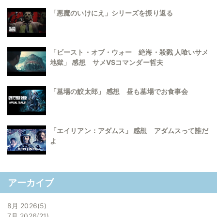
「悪魔のいけにえ」シリーズを振り返る
「ビースト・オブ・ウォー 絶海・殺戮 人喰いサメ
地獄」 感想 サメVSコマンダー哲夫
「墓場の鮫太郎」 感想 昼も墓場でお食事会
「エイリアン：アダムス」 感想 アダムスって誰だ
よ
アーカイブ
8月 2026
5
7月 2026
21