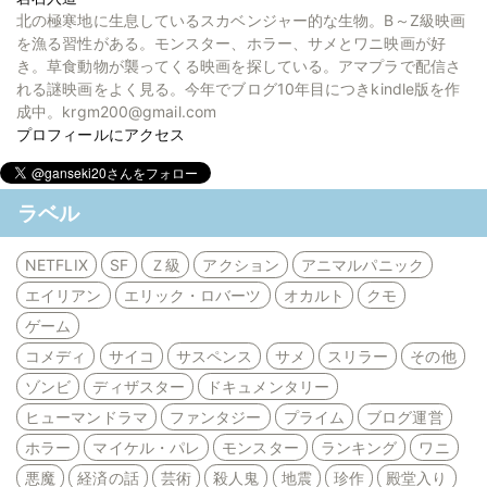
北の極寒地に生息しているスカベンジャー的な生物。B～Z級映画
を漁る習性がある。モンスター、ホラー、サメとワニ映画が好
き。草食動物が襲ってくる映画を探している。アマプラで配信さ
れる謎映画をよく見る。今年でブログ10年目につきkindle版を作
成中。krgm200@gmail.com
プロフィールにアクセス
ラベル
NETFLIX
SF
Ｚ級
アクション
アニマルパニック
エイリアン
エリック・ロバーツ
オカルト
クモ
ゲーム
コメディ
サイコ
サスペンス
サメ
スリラー
その他
ゾンビ
ディザスター
ドキュメンタリー
ヒューマンドラマ
ファンタジー
プライム
ブログ運営
ホラー
マイケル・パレ
モンスター
ランキング
ワニ
悪魔
経済の話
芸術
殺人鬼
地震
珍作
殿堂入り