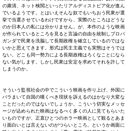
の粛清、ネット検閲といったリアルディストピア化が進ん
でいるようです。とはいえそんな奴でもいちおう民衆が選
挙で当選させているわけですから、実際のところはどうな
のか日本人の私には分かりません。が、本作のような映画
が作られているところを見ると言論の自由を統制しプロパ
ガンダで民衆を洗脳して長期政権を確立しているのではな
いかと思えてきます。形式は民主主義でも実態はそうでは
ない。どこも同一勢力による長期政権はろくなことになら
ない気がします。しかし民衆は安定を求めてそれを許して
しまうのか。
そういう監視社会の中でこういう映画を作り上げ、外国に
バラまいて自国の嘆くべき現状を訴えるのはかなり大変な
ことだったのではないでしょうか。こういう切実なメッセ
ージが込められた映画はなるべく多くの人に見てもらいた
いものですが、正直ひとつのホラー映画として観るとあま
り面白いとは言えないのがつらいところ。というか画面に