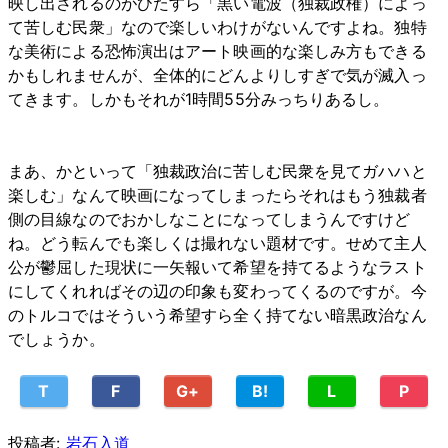
映し出されるのがひたすら「黒い電波（独裁政権）によっ
て苦しむ民衆」なので楽しいわけがないんですよね。独特
な美術による恐怖演出はアート映画的な楽しみ方もできる
かもしれませんが、全体的にどんよりしすぎで気が滅入っ
てきます。しかもそれが1時間55分みっちりあるし。
まあ、かといって「独裁政治に苦しむ民衆を見てガハハと
楽しむ」なんて映画になってしまったらそれはもう独裁者
側の目線なのでおかしなことになってしまうんですけど
ね。どう転んでも楽しくは撮れない題材です。せめて主人
公が鬱屈した現状に一矢報いて希望を持てるようなラスト
にしてくれればその辺の印象も変わってくるのですが。今
のトルコではそういう希望すら全く持てない暗黒政治なん
でしょうか。
T
F
G+
B!
L
P
投稿者:
岩石入道