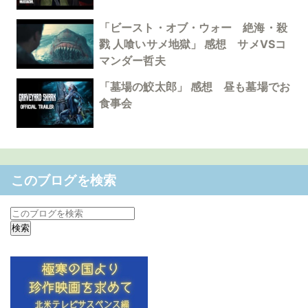
「ビースト・オブ・ウォー 絶海・殺
戮 人喰いサメ地獄」 感想 サメVSコ
マンダー哲夫
「墓場の鮫太郎」 感想 昼も墓場でお
食事会
このブログを検索