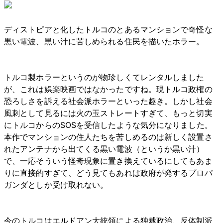
ディストピアと化したトルコのとあるマンションで奇怪な
黒い電波、黒い汁に苦しめられる住民を描いたホラー。
トルコ製ホラーというのが物珍しくてレンタルしました
が、これは娯楽映画ではなかったですね。現トルコ政権の
恐ろしさを訴える社会派ホラーといった趣き。しかし社会
風刺として見るには火の玉ストレートすぎて、もっと切実
にトルコからのSOSを受信したような気分になりました。
本作でマンションの住人たちを苦しめるのは新しく設置さ
れたアンテナから出てくる黒い電波（というか黒い汁）
で、一応そういう怪奇現象に置き換えているにしてもあま
りに直接的すぎて、どう見てもあれは政府が発するプロパ
ガンダとしか受け取れない。
今のトルコはエルドアン大統領による独裁政治、反体制派