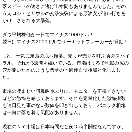
落スピードの速さに逃げ出す間もありませんでした。その
うえロシアとサウジの交渉決裂による原油安が追い打ちを
かけ、さらなる大暴落。
ダウ平均株価が一日でマイナス1000ドル！
翌日はマイナス2000ドルでサーキットブレーカーが発動！
…と、一気に奈落の底へ転落。売りが売りを呼ぶ負のスパイ
ラル。それが3週間も続いている。市場はまるで地獄の尻の
穴が開いたかのような悪夢の下痢便血便相場と化しまし
た。
市場の凄まじい阿鼻叫喚ぶりに、モニターを正視できない
ほどの恐怖を感じております。それを定量化した恐怖指数
も連日見た事のない数値を叩き出しており、パニック相場
は一向に落ち着く気配がありません。
現在のＮＹ市場は日本時間だと夜10時半開始なんですが、