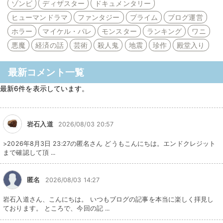
ゾンビ
ディザスター
ドキュメンタリー
ヒューマンドラマ
ファンタジー
プライム
ブログ運営
ホラー
マイケル・パレ
モンスター
ランキング
ワニ
悪魔
経済の話
芸術
殺人鬼
地震
珍作
殿堂入り
最新コメント一覧
最新6件を表示しています。
岩石入道
2026/08/03 20:57
>2026年8月3日 23:27の匿名さん どうもこんにちは。エンドクレジット
まで確認して頂 ...
匿名
2026/08/03 14:27
岩石入道さん、こんにちは。 いつもブログの記事を本当に楽しく拝見し
ております。 ところで、今回の記 ...