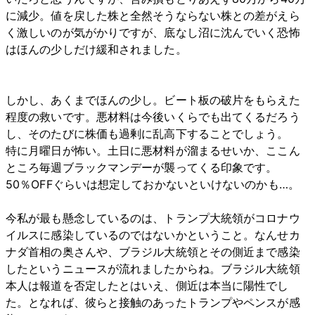
に減少。値を戻した株と全然そうならない株との差がえら
く激しいのが気がかりですが、底なし沼に沈んでいく恐怖
はほんの少しだけ緩和されました。
しかし、あくまでほんの少し。ビート板の破片をもらえた
程度の救いです。悪材料は今後いくらでも出てくるだろう
し、そのたびに株価も過剰に乱高下することでしょう。
特に月曜日が怖い。土日に悪材料が溜まるせいか、ここん
ところ毎週ブラックマンデーが襲ってくる印象です。
50％OFFぐらいは想定しておかないといけないのかも…。
今私が最も懸念しているのは、トランプ大統領がコロナウ
イルスに感染しているのではないかということ。なんせカ
ナダ首相の奥さんや、ブラジル大統領とその側近まで感染
したというニュースが流れましたからね。ブラジル大統領
本人は報道を否定したとはいえ、側近は本当に陽性でし
た。となれば、彼らと接触のあったトランプやペンスが感