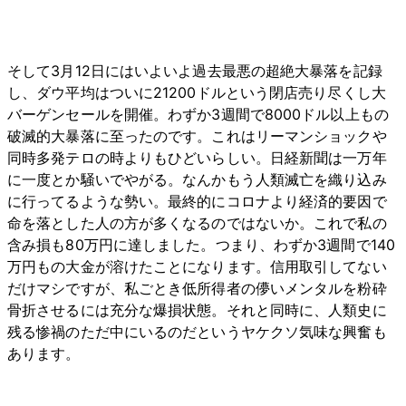
そして3月12日にはいよいよ過去最悪の超絶大暴落を記録
し、ダウ平均はついに21200ドルという閉店売り尽くし大
バーゲンセールを開催。わずか3週間で8000ドル以上もの
破滅的大暴落に至ったのです。これはリーマンショックや
同時多発テロの時よりもひどいらしい。日経新聞は一万年
に一度とか騒いでやがる。なんかもう人類滅亡を織り込み
に行ってるような勢い。最終的にコロナより経済的要因で
命を落とした人の方が多くなるのではないか。これで私の
含み損も80万円に達しました。つまり、わずか3週間で140
万円もの大金が溶けたことになります。信用取引してない
だけマシですが、私ごとき低所得者の儚いメンタルを粉砕
骨折させるには充分な爆損状態。それと同時に、人類史に
残る惨禍のただ中にいるのだというヤケクソ気味な興奮も
あります。