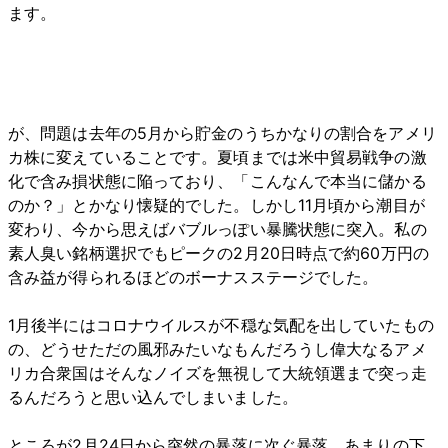
ます。
が、問題は去年の5月から貯金のうちかなりの割合をアメリ
カ株に変えていることです。夏頃までは米中貿易戦争の激
化で含み損状態に陥っており、「こんなんで本当に儲かる
のか？」とかなり懐疑的でした。しかし11月頃から潮目が
変わり、今から思えばバブルっぽい暴騰状態に突入。私の
素人臭い銘柄選択でもピークの2月20日時点で約60万円の
含み益が得られるほどのボーナスステージでした。
1月後半にはコロナウイルスが不穏な気配を出していたもの
の、どうせただの風邪みたいなもんだろうし偉大なるアメ
リカ合衆国はそんなノイズを無視して大統領選まで突っ走
るんだろうと思い込んでしまいました。
ところが2月24日から突然の暴落に次ぐ暴落。あまりの下