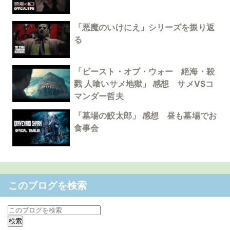
「悪魔のいけにえ」シリーズを振り返
る
「ビースト・オブ・ウォー 絶海・殺
戮 人喰いサメ地獄」 感想 サメVSコ
マンダー哲夫
「墓場の鮫太郎」 感想 昼も墓場でお
食事会
このブログを検索