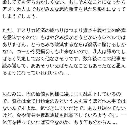
染してても何らおかしくない。もしそんなことになったら
アメリカ人までもがみんな恐怖新聞を見た鬼形礼になって
しまうでしょう。
ただ、アメリカ経済の終わりはつまり資本主義社会の終焉
を意味するので、もはや含み損がどうとかいうレベルでは
ありません。どっちみち破滅するならば復活に賭けるしか
ない。つーか今更損切りも出来ないので、凡人は諦めてし
ばらく気絶しておく他なさそうです。数年後にこの記事を
読み返して、ああそういえばそんなこともあったなと思え
るようになっていればいいな…。
ちなみに、円の価値も同様に凄まじく乱高下しているの
で、資産は全て円預金のみという人も言うほど他人事では
ないんですよね。気づきにくいだけで。あまり調べてない
けど、金や債券や仮想通貨も乱高下しているようです。一
体何を持っていれば安全なのか、もう何も分からん…。