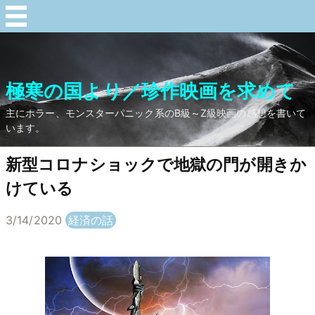
極寒の国より／珍作映画を求めて
主にホラー、モンスターパニック系のB級～Z級映画の感想を書いて
います。
新型コロナショックで地獄の門が開きか
けている
3/14/2020
経済の話