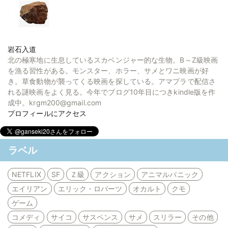
岩石入道
北の極寒地に生息しているスカベンジャー的な生物。B～Z級映画
を漁る習性がある。モンスター、ホラー、サメとワニ映画が好
き。草食動物が襲ってくる映画を探している。アマプラで配信さ
れる謎映画をよく見る。今年でブログ10年目につきkindle版を作
成中。krgm200@gmail.com
プロフィールにアクセス
ラベル
NETFLIX
SF
Ｚ級
アクション
アニマルパニック
エイリアン
エリック・ロバーツ
オカルト
クモ
ゲーム
コメディ
サイコ
サスペンス
サメ
スリラー
その他