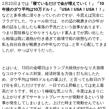
2月22日までは
「寝ているだけで金が増えていく！」「10
年後のダウ平均は10万ドル！」「USA！USA！USA！！」
などと多幸感に浸りきっていたのですが、今思えば完全に
フラグでした。ウォール街では、その辺の靴磨きの少年が
株の話をし出したら暴落の予兆だという故事があります。
つまり普段株などやりそうもないド素人までが買い出した
ら相場は既に過熱が行き過ぎて崩壊寸前の状態なのです。
私も自分自身が靴磨きの中年なのでは…と常々心配してきま
したが、やっぱりそうだった。
とはいえ、13日の金曜日はトランプ大統領がかなり大規模
なコロナウイルス対策、経済対策を力強く打ち出したた
め、ダウ平均は1985ドルもの爆上げ。と言っても前日の下
げ分を戻しただけですが、一日での上昇幅としては史上最
高だそうです。何という極端な荒ぶり方。今度はあまりに
も上がりすぎでサーキットブレーカーが発動するという珍
事が発生してしまいました。上げた時まで発動せんでもい
いだろと思うんですが、含み損もとりあえず80万から40万