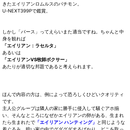
きたエイリアンロムルスのパチモン。
U-NEXT399Pで鑑賞。
しかし「バース」ってえらいまた適当ですね。ちゃんと中
身を観れば
「エイリアン：ラセルタ」
あるいは
「エイリアンVS牧師ボクサー」
あたりが適切な邦題であると考えられます。
ほんで内容の方は、例によって恐ろしくひどいクオリティ
です。
主人公グループは隣人の家に勝手に侵入して騒ぐアホ揃
い、そんなところになぜかエイリアンの卵がある、生まれ
たら生まれたで
「エイリアン ハンティング」
と同じような
着ぐるみ。暗い家の中でグダグダするばかり。どこを取っ