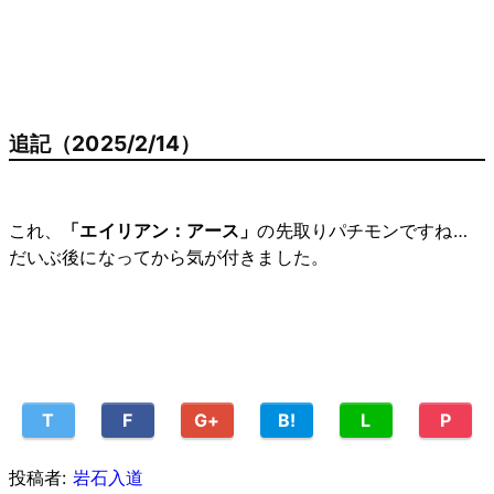
追記（2025/2/14）
これ、
「エイリアン：アース」
の先取りパチモンですね…
だいぶ後になってから気が付きました。
T
F
G+
B!
L
P
投稿者:
岩石入道