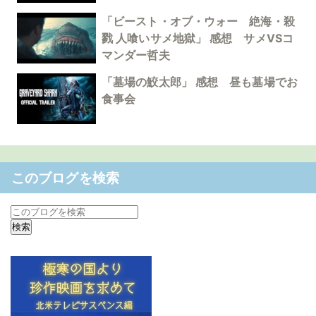
「ビースト・オブ・ウォー 絶海・殺
戮 人喰いサメ地獄」 感想 サメVSコ
マンダー哲夫
「墓場の鮫太郎」 感想 昼も墓場でお
食事会
このブログを検索