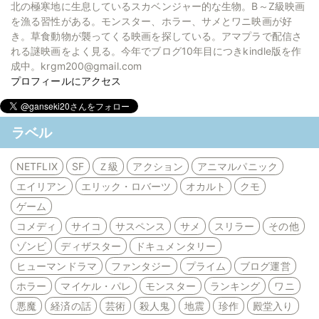
北の極寒地に生息しているスカベンジャー的な生物。B～Z級映画
を漁る習性がある。モンスター、ホラー、サメとワニ映画が好
き。草食動物が襲ってくる映画を探している。アマプラで配信さ
れる謎映画をよく見る。今年でブログ10年目につきkindle版を作
成中。krgm200@gmail.com
プロフィールにアクセス
ラベル
NETFLIX
SF
Ｚ級
アクション
アニマルパニック
エイリアン
エリック・ロバーツ
オカルト
クモ
ゲーム
コメディ
サイコ
サスペンス
サメ
スリラー
その他
ゾンビ
ディザスター
ドキュメンタリー
ヒューマンドラマ
ファンタジー
プライム
ブログ運営
ホラー
マイケル・パレ
モンスター
ランキング
ワニ
悪魔
経済の話
芸術
殺人鬼
地震
珍作
殿堂入り