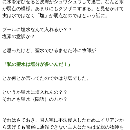
に水を浴びせると皮膚がシュワシュワして逃亡。なんと水
が弱点の模様。あまりにもクソザコすぎる。と見せかけて
実は水ではなく
「塩」
が弱点なのではという話に。
プールに塩水なんて入れるか？？
塩素の意訳か？
と思ったけど、聖水でひるませた時に牧師が
「私の聖水は塩分が多いんだ！」
とか何とか言ってたのでやはり塩でした。
というか聖水に塩入れんの？？
それとも聖水（隠語）の方か？
それはさておき、隣人宅に不法侵入したためエイリアンか
ら逃げても警察に通報できない主人公たちは父親の牧師を