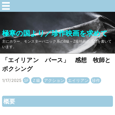
極寒の国より／珍作映画を求めて
主にホラー、モンスターパニック系のB級～Z級映画の感想を書いて
います。
「エイリアン バース」 感想 牧師と
ボクシング
1/17/2025
SF
Ｚ級
アクション
エイリアン
珍作
概要