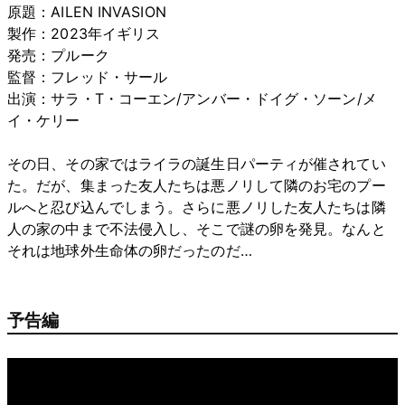
原題：AILEN INVASION
製作：2023年イギリス
発売：プルーク
監督：フレッド・サール
出演：サラ・T・コーエン/アンバー・ドイグ・ソーン/メ
イ・ケリー
その日、その家ではライラの誕生日パーティが催されてい
た。だが、集まった友人たちは悪ノリして隣のお宅のプー
ルへと忍び込んでしまう。さらに悪ノリした友人たちは隣
人の家の中まで不法侵入し、そこで謎の卵を発見。なんと
それは地球外生命体の卵だったのだ…
予告編