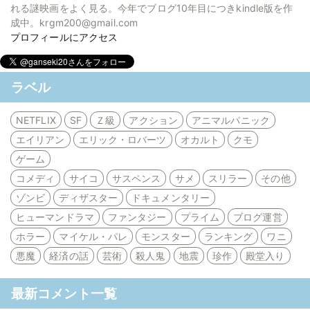
れる謎映画をよく見る。今年でブログ10年目につきkindle版を作
成中。krgm200@gmail.com
プロフィールにアクセス
ラベル
NETFLIX
SF
Ｚ級
アクション
アニマルパニック
エイリアン
エリック・ロバーツ
オカルト
クモ
ゲーム
コメディ
サイコ
サスペンス
サメ
スリラー
その他
ゾンビ
ディザスター
ドキュメンタリー
ヒューマンドラマ
ファンタジー
プライム
ブログ運営
ホラー
マイケル・パレ
モンスター
ランキング
ワニ
悪魔
経済の話
芸術
殺人鬼
地震
珍作
殿堂入り
最新コメント一覧