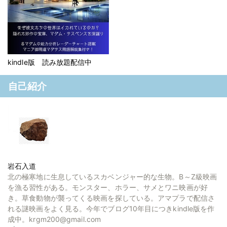
kindle版 読み放題配信中
自己紹介
岩石入道
北の極寒地に生息しているスカベンジャー的な生物。B～Z級映画
を漁る習性がある。モンスター、ホラー、サメとワニ映画が好
き。草食動物が襲ってくる映画を探している。アマプラで配信さ
れる謎映画をよく見る。今年でブログ10年目につきkindle版を作
成中。krgm200@gmail.com