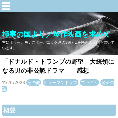
極寒の国より／珍作映画を求めて
主にホラー、モンスターパニック系のB級～Z級映画の感想を書いて
います。
「ドナルド・トランプの野望 大統領に
なる男の非公認ドラマ」 感想
11/20/2023
その他
ヒューマンドラマ
プライム
経済の
話
概要