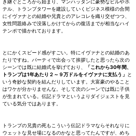
き継ぐところから始まり、マンハッタンに豪勢なビルやホ
テル、トランプタワーを建設していくビジネス模様の合間
にイヴァナとの結婚や兄貴とのアレコレを織り交ぜつつ、
女性問題絡みで没落しかけてからの復活までが相当なハイ
テンポで描かれております。
とにかくスピード感がすごい。特にイヴァナとの結婚のあ
たりですね。パーティで出会って挨拶したと思ったら次の
シーンでは既に結婚式を挙げており、
「これから30年間、
トランプは1年あたり２～９万ドルをイヴァナに支払う」
と
いう奇妙な契約を結んだりしています。大富豪のやること
はワケが分かりませんな。そして次のシーンでは既に子供
が生まれている。伝記ドラマというよりダイジェストを見
ている気分ではあります。
トランプの兄貴の死もこういう伝記ドラマならそれなりに
ウェットな見せ場になるのかなと思ってたんですが、めち