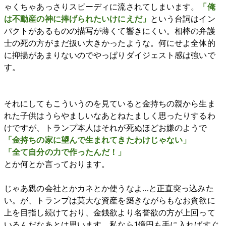
ゃくちゃあっさりスピーディに流されてしまいます。
「俺
は不動産の神に捧げられたいけにえだ」
という台詞はイン
パクトがあるものの描写が薄くて響きにくい。相棒の弁護
士の死の方がまだ扱い大きかったような。何にせよ全体的
に抑揚があまりないのでやっぱりダイジェスト感は強いで
す。
それにしてもこういうのを見ていると金持ちの親から生ま
れた子供はうらやましいなあとねたましく思ったりするわ
けですが、トランプ本人はそれが死ぬほどお嫌のようで
「金持ちの家に望んで生まれてきたわけじゃない」
「全て自分の力で作ったんだ！」
とか何とか言っております。
じゃあ親の会社とかカネとか使うなよ…と正直突っ込みた
い。が、トランプは莫大な資産を築きながらもなお貪欲に
上を目指し続けており、金銭欲より名誉欲の方が上回って
いるんだなあとは思います。私なら1億円も手に入ればすぐ