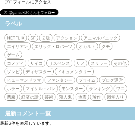
プロフィールにアクセス
ラベル
NETFLIX
SF
Ｚ級
アクション
アニマルパニック
エイリアン
エリック・ロバーツ
オカルト
クモ
ゲーム
コメディ
サイコ
サスペンス
サメ
スリラー
その他
ゾンビ
ディザスター
ドキュメンタリー
ヒューマンドラマ
ファンタジー
プライム
ブログ運営
ホラー
マイケル・パレ
モンスター
ランキング
ワニ
悪魔
経済の話
芸術
殺人鬼
地震
珍作
殿堂入り
最新コメント一覧
最新6件を表示しています。