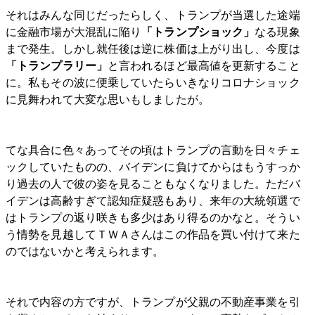
それはみんな同じだったらしく、トランプが当選した途端
に金融市場が大混乱に陥り
「トランプショック」
なる現象
まで発生。しかし就任後は逆に株価は上がり出し、今度は
「トランプラリー」
と言われるほど最高値を更新すること
に。私もその波に便乗していたらいきなりコロナショック
に見舞われて大変な思いもしましたが。
てな具合に色々あってその頃はトランプの言動を日々チェ
ックしていたものの、バイデンに負けてからはもうすっか
り過去の人で彼の姿を見ることもなくなりました。ただバ
イデンは高齢すぎて認知症疑惑もあり、来年の大統領選で
はトランプの返り咲きも多少はあり得るのかなと。そうい
う情勢を見越してＴＷＡさんはこの作品を買い付けて来た
のではないかと考えられます。
それで内容の方ですが、トランプが父親の不動産事業を引