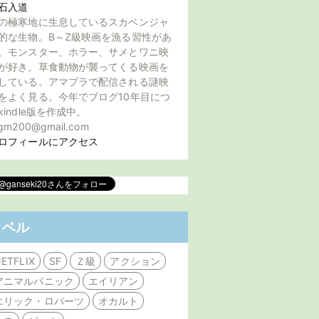
石入道
の極寒地に生息しているスカベンジャ
的な生物。B～Z級映画を漁る習性があ
。モンスター、ホラー、サメとワニ映
が好き。草食動物が襲ってくる映画を
している。アマプラで配信される謎映
をよく見る。今年でブログ10年目につ
kindle版を作成中。
gm200@gmail.com
ロフィールにアクセス
ラベル
ETFLIX
SF
Ｚ級
アクション
アニマルパニック
エイリアン
エリック・ロバーツ
オカルト