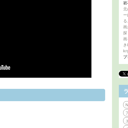
岩
北
ー
る
画
探
画
き
kr
プ
N