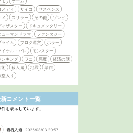
クモ
ゲーム
コメディ
サイコ
サスペンス
サメ
スリラー
その他
ゾンビ
ディザスター
ドキュメンタリー
ヒューマンドラマ
ファンタジー
プライム
ブログ運営
ホラー
マイケル・パレ
モンスター
ランキング
ワニ
悪魔
経済の話
芸術
殺人鬼
地震
珍作
殿堂入り
最新コメント一覧
6件を表示しています。
岩石入道
2026/08/03 20:57