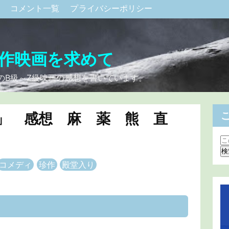
ク
コメント一覧
プライバシーポリシー
作映画を求めて
のB級～Z級映画の感想を書いています。
」 感想 麻 薬 熊 直
コメディ
珍作
殿堂入り