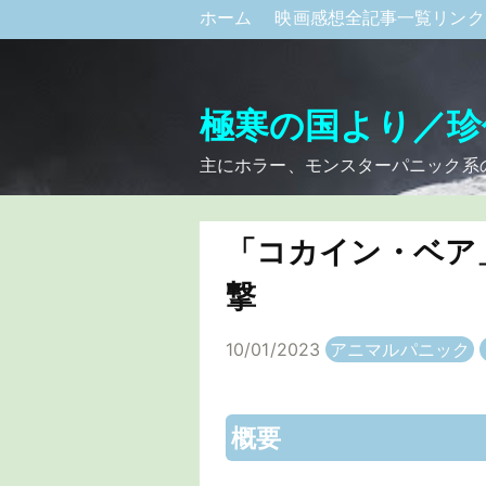
ホーム
映画感想全記事一覧リン
極寒の国より／珍
主にホラー、モンスターパニック系
「コカイン・ベア
撃
10/01/2023
アニマルパニック
概要