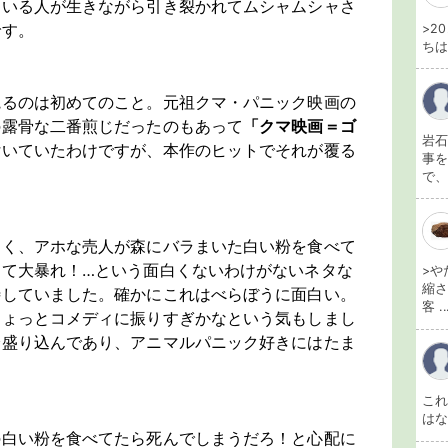
ている人が生きながら引き裂かれてムシャムシャさ
です。
>2
ちは
観るのは初めてのこと。元祖クマ・パニック映画の
の露骨な二番煎じだったのもあって
「クマ映画＝ゴ
岩石
付いていたわけですが、本作のヒットでそれが覆る
事を
で、
なく、アホな売人が森にバラまいた白い粉を食べて
して大暴れ！…という面白くないわけがないネタな
>や
縮さ
待していました。確かにこれはべらぼうに面白い。
客 ..
ちょっとコメディに振りすぎかなという気もしまし
分盛り込んであり、アニマルパニック好きにはたま
こ
は
の白い粉を食べてたら死んでしまうだろ！と心配に