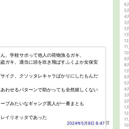
6
5
4
3
2
1
12
11
1
ゃん、学校サボって他人の荷物漁るガキ、
9
強盗ガキ、適当に頭を吹き飛ばすふくよか女保安
8
7
ブサイク、クソッタレキャラばかりにしたもんだ
6
5
4
にあわせるパターンで助かっても全然嬉しくない
3
2
ューブみたいなギャング黒人が一番まとも
1
12
うレイリオッタであった
11
2024年5月9日 8:47
1