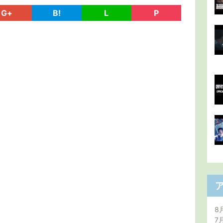
G+
B!
L
P
8
7