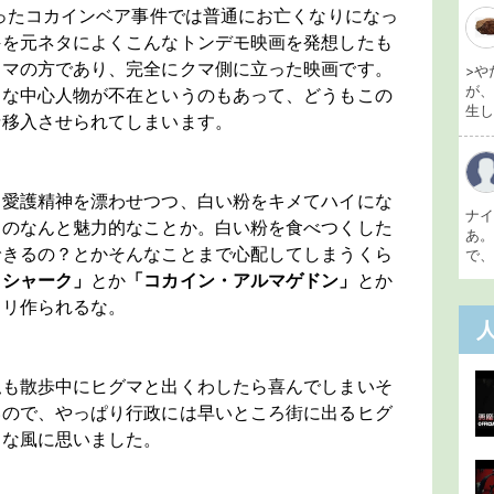
あったコカインベア事件では普通にお亡くなりになっ
件を元ネタによくこんなトンデモ映画を発想したも
クマの方であり、完全にクマ側に立った映画です。
>や
が
的な中心人物が不在というのもあって、どうもこの
生し 
情移入させられてしまいます。
物愛護精神を漂わせつつ、白い粉をキメてハイにな
ナ
マのなんと魅力的なことか。白い粉を食べつくした
あ
できるの？とかそんなことまで心配してしまうくら
で、
・シャーク」
とか
「コカイン・アルマゲドン」
とか
モリ作られるな。
私も散歩中にヒグマと出くわしたら喜んでしまいそ
いので、やっぱり行政には早いところ街に出るヒグ
んな風に思いました。