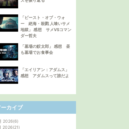
ズを振り返る
「ビースト・オブ・ウォ
ー 絶海・殺戮 人喰いサメ
地獄」 感想 サメVSコマン
ダー哲夫
「墓場の鮫太郎」 感想 昼
も墓場でお食事会
「エイリアン：アダムス」
感想 アダムスって誰だよ
アーカイブ
月 2026
6
月 2026
21