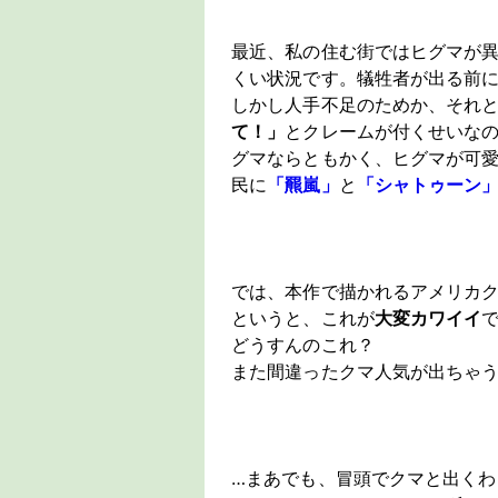
最近、私の住む街ではヒグマが
くい状況です。犠牲者が出る前
しかし人手不足のためか、それ
て！」
とクレームが付くせいな
グマならともかく、ヒグマが可
民に
「羆嵐」
と
「シャトゥーン
では、本作で描かれるアメリカ
というと、これが
大変カワイイ
どうすんのこれ？
また間違ったクマ人気が出ちゃ
…まあでも、冒頭でクマと出く