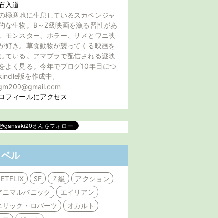
石入道
の極寒地に生息しているスカベンジャ
的な生物。B～Z級映画を漁る習性があ
。モンスター、ホラー、サメとワニ映
が好き。草食動物が襲ってくる映画を
している。アマプラで配信される謎映
をよく見る。今年でブログ10年目につ
kindle版を作成中。
gm200@gmail.com
ロフィールにアクセス
ラベル
ETFLIX
SF
Ｚ級
アクション
アニマルパニック
エイリアン
エリック・ロバーツ
オカルト