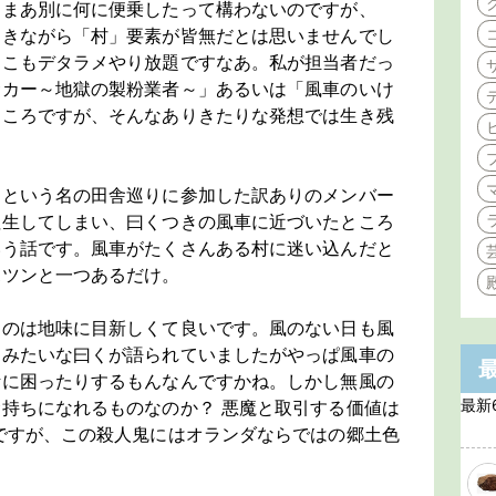
。まあ別に何に便乗したって構わないのですが、
おきながら「村」要素が皆無だとは思いませんでし
しこもデタラメやり放題ですなあ。私が担当者だっ
サカー～地獄の製粉業者～」あるいは「風車のいけ
ところですが、そんなありきたりな発想では生き残
ーという名の田舎巡りに参加した訳ありのメンバー
往生してしまい、曰くつきの風車に近づいたところ
いう話です。風車がたくさんある村に迷い込んだと
ポツンと一つあるだけ。
てのは地味に目新しくて良いです。風のない日も風
、みたいな曰くが語られていましたがやっぱ風車の
活に困ったりするもんなんですかね。しかし無風の
最新
持ちになれるものなのか？ 悪魔と取引する価値は
ですが、この殺人鬼にはオランダならではの郷土色