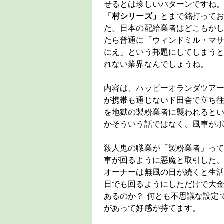
せるとは珍しいパターンですね
「村シリーズ」
とまで銘打って
た。日本の配給業者はどこもか
たら普通に「ウィンドミル・マ
にえ」という邦題にしてしまう
れない業界なんでしょうね。
内容は、ハッピーオランダツア
が携帯も通じないド田舎で立ち
を地獄の製粉業者に襲われると
かそういう話ではなく、風車が
殺人鬼の職業が「製粉業者」っ
車が回るように悪魔と取引した
オーナーは無風の日が続くと生
日でも回るようにしただけで大金
あるのか？ 何とも不思議な設定
があって好感が持てます。