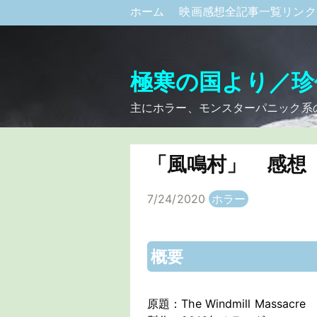
ホーム
映画感想全記事一覧リン
極寒の国より／珍
主にホラー、モンスターパニック系
「風鳴村」 感想
7/24/2020
ホラー
概要
原題：The Windmill Massacre