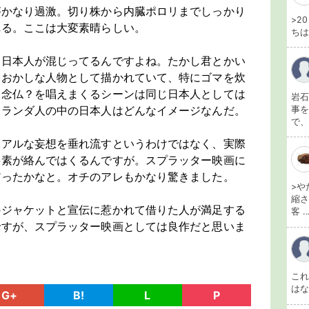
がかなり過激。切り株から内臓ポロリまでしっかり
>2
れる。ここは大変素晴らしい。
ちは
な日本人が混じってるんですよね。たかし君とかい
とおかしな人物として描かれていて、特にゴマを炊
に念仏？を唱えまくるシーンは同じ日本人としては
岩石
オランダ人の中の日本人はどんなイメージなんだ。
事を
で、
ュアルな妄想を垂れ流すというわけではなく、実際
要素が絡んではくるんですが。スプラッター映画に
だったかなと。オチのアレもかなり驚きました。
>や
縮さ
のジャケットと宣伝に惹かれて借りた人が満足する
客 ..
ですが、スプラッター映画としては良作だと思いま
こ
は
G+
B!
L
P