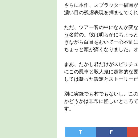
さらに本作、スプラッター描写
濃い目の残虐表現を拝ませてく
ただ、ツアー客の中になんか変
う名前の。彼は明らかにちょっ
きながら白目をむいて一心不乱
ちょっと頭が痛くなりました。
まあ、たかし君だけがスピリチ
にこの風車と殺人鬼に超常的な
しては凝った設定とストーリー
別に実録でも村でもないし、こ
かどうかは非常に怪しいところ
す。
T
F