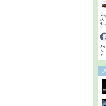
>や
が
生し 
ナ
あ
で、