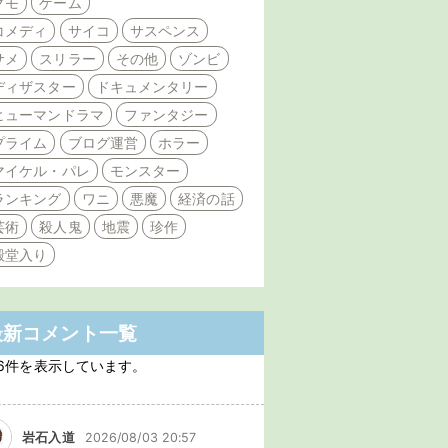
クモ
ゲーム
コメディ
サイコ
サスペンス
サメ
スリラー
その他
ゾンビ
ディザスター
ドキュメンタリー
ヒューマンドラマ
ファンタジー
プライム
ブログ運営
ホラー
マイケル・パレ
モンスター
ランキング
ワニ
悪魔
経済の話
芸術
殺人鬼
地震
珍作
殿堂入り
最新コメント一覧
6件を表示しています。
岩石入道
2026/08/03 20:57