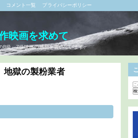
ク
コメント一覧
プライバシーポリシー
作映画を求めて
のB級～Z級映画の感想を書いています。
 地獄の製粉業者