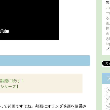
岩
北
ー
る
画
探
画
き
kr
プ
の話題に続け！
村シリーズ】
N
」って邦画ですよね。邦画にオランダ映画を便乗さ