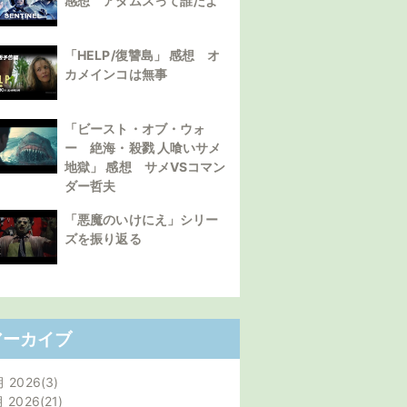
感想 アダムスって誰だよ
「HELP/復讐島」 感想 オ
カメインコは無事
「ビースト・オブ・ウォ
ー 絶海・殺戮 人喰いサメ
地獄」 感想 サメVSコマン
ダー哲夫
「悪魔のいけにえ」シリー
ズを振り返る
アーカイブ
月 2026
3
月 2026
21