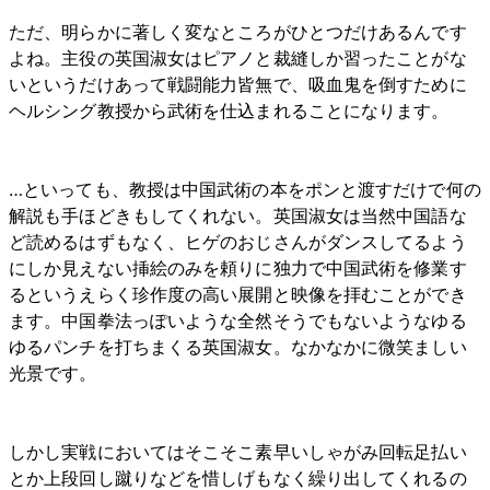
ただ、明らかに著しく変なところがひとつだけあるんです
よね。主役の英国淑女はピアノと裁縫しか習ったことがな
いというだけあって戦闘能力皆無で、吸血鬼を倒すために
ヘルシング教授から武術を仕込まれることになります。
…といっても、教授は中国武術の本をポンと渡すだけで何の
解説も手ほどきもしてくれない。英国淑女は当然中国語な
ど読めるはずもなく、ヒゲのおじさんがダンスしてるよう
にしか見えない挿絵のみを頼りに独力で中国武術を修業す
るというえらく珍作度の高い展開と映像を拝むことができ
ます。中国拳法っぽいような全然そうでもないようなゆる
ゆるパンチを打ちまくる英国淑女。なかなかに微笑ましい
光景です。
しかし実戦においてはそこそこ素早いしゃがみ回転足払い
とか上段回し蹴りなどを惜しげもなく繰り出してくれるの