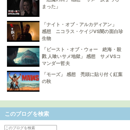
まった」
「ナイト・オブ・アルカディアン」
感想 ニコラス・ケイジVS闇の面白珍
生物
「ビースト・オブ・ウォー 絶海・殺
戮 人喰いサメ地獄」 感想 サメVSコ
マンダー哲夫
「モーズ」 感想 禿頭に貼り付く紅葉
の秋
このブログを検索