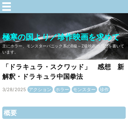
極寒の国より／珍作映画を求めて
主にホラー、モンスターパニック系のB級～Z級映画の感想を書いて
います。
「ドラキュラ・スクワッド」 感想 新
解釈・ドラキュラ中国拳法
3/28/2025
アクション
ホラー
モンスター
珍作
概要