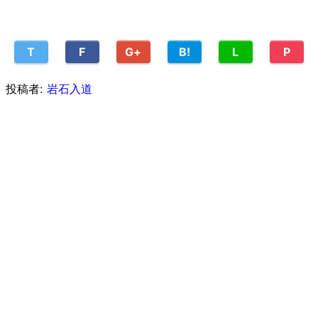
T
F
G+
B!
L
P
投稿者:
岩石入道