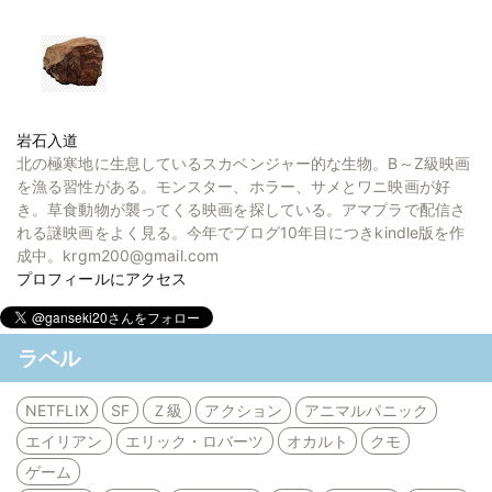
岩石入道
北の極寒地に生息しているスカベンジャー的な生物。B～Z級映画
を漁る習性がある。モンスター、ホラー、サメとワニ映画が好
き。草食動物が襲ってくる映画を探している。アマプラで配信さ
れる謎映画をよく見る。今年でブログ10年目につきkindle版を作
成中。krgm200@gmail.com
プロフィールにアクセス
ラベル
NETFLIX
SF
Ｚ級
アクション
アニマルパニック
エイリアン
エリック・ロバーツ
オカルト
クモ
ゲーム