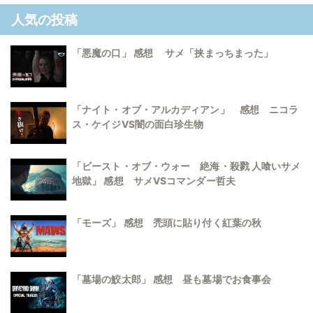
人気の投稿
「悪魔の口」 感想 サメ「挟まっちまった」
「ナイト・オブ・アルカディアン」 感想 ニコラ
ス・ケイジVS闇の面白珍生物
「ビースト・オブ・ウォー 絶海・殺戮 人喰いサメ
地獄」 感想 サメVSコマンダー哲夫
「モーズ」 感想 禿頭に貼り付く紅葉の秋
「墓場の鮫太郎」 感想 昼も墓場でお食事会