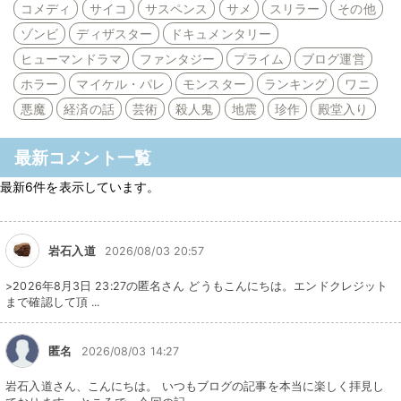
コメディ
サイコ
サスペンス
サメ
スリラー
その他
ゾンビ
ディザスター
ドキュメンタリー
ヒューマンドラマ
ファンタジー
プライム
ブログ運営
ホラー
マイケル・パレ
モンスター
ランキング
ワニ
悪魔
経済の話
芸術
殺人鬼
地震
珍作
殿堂入り
最新コメント一覧
最新6件を表示しています。
岩石入道
2026/08/03 20:57
>2026年8月3日 23:27の匿名さん どうもこんにちは。エンドクレジット
まで確認して頂 ...
匿名
2026/08/03 14:27
岩石入道さん、こんにちは。 いつもブログの記事を本当に楽しく拝見し