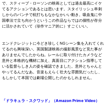
で、スティーブ・ローソンの映画としては過去最高にイケ
てるアクションであるとは思います。スタイリッシュ串刺
しからのパンチで杭打ちもなかなかいい動き。吸血鬼に中
国拳法で立ち向かうというこの作品ならではの個性が存分
に活かされていて（珍作マニア的に）すごくいい。
エンドクレジットに今どき珍しくNGシーン集を入れてくれ
てるのも興味深い。英国製謎映画の撮影風景など見た事が
ありませんでしたからね。レールに取り付けたカメラなど
意外と本格的な機材に加え、真面目にアクション指導して
いる監督らしき人の姿を確認できました。意外とちゃんと
やってるんだなあ。音楽もえらく壮大な雰囲気だったし、
もしかして本国では劇場公開したのかもしれません。
「ドラキュラ・スクワッド」（Amazon Prime Video）